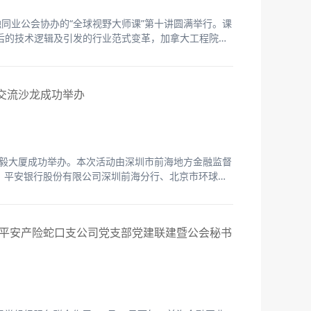
融同业公会协办的“全球视野大师课”第十讲圆满举行。课
T背后的技术逻辑及引发的行业范式变革，加拿大工程院及
工智能官、香港科技大学计算机与工程系讲座教授和前
金交流沙龙成功举办
在弘毅大厦成功举办。本次活动由深圳市前海地方金融监督
，平安银行股份有限公司深圳前海分行、北京市环球律
，以“变化与影响”为主题，旨在搭建私募行业高效交流
股权投资业务高质量发展。
平安产险蛇口支公司党支部党建联建暨公会秘书