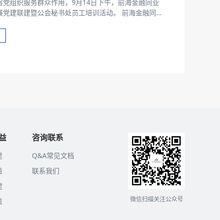
党组织服务群众作用，9月14日下午，前海金融同业
建暨公会秘书处员工培训活动。 前海金融同业
司党支部书记邵彦涛分别介绍了支部情况、近期党建工
服务深港、党建促业务等方面展开
页
益
咨询联系
建
Q&A常见文档
益
联系我们
建
微信扫描关注公众号
益