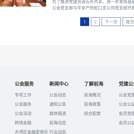
为了推进党建资源互补共享，进一步发挥基层
公会党支部与平安产险蛇口支公司党支部开展党建联
公会党支部书记雷振锋、平安产险蛇口支公
作、业务工作开展情况。双方就党建公益、
1
2
下一页
尾
公会服务
新闻中心
了解前海
党建公
专项工作
公会动态
前海概况
公会党
公会服务
通知公告
前海政策
公会公
公会活动
媒体报道
综合配套
会员党
跨境金融
前海动态
会员公
大湾区金融家俱乐
行业动态