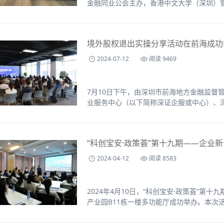
金融同业公会主办，香港中文大学（深圳）管
镇、深圳・前海e站通协办的前海金融大讲堂
的机会之门”主题分享成功举办，吸引了40
济变局下中国的破局之道。
境外股权退出实操分享活动在前海成功
2024-07-12
阅读 9469
7月10日下午，由深圳市前海地方金融监督
业服务中心（以下简称深证企服或中心）、
圳市金融稳定发展研究院、深圳市前海金融
问律师事务所主办的境外股权退出实操分享
“科创宝安·政策荟”第十九期——企业
2024-04-12
阅读 8583
2024年4月10日，“科创宝安·政策荟”
产业园B11栋一楼多功能厅成功举办。本次
技创新服务中心承办，宗泰数字经济产业园
（深圳）律师事务所支持，活动吸引了40余