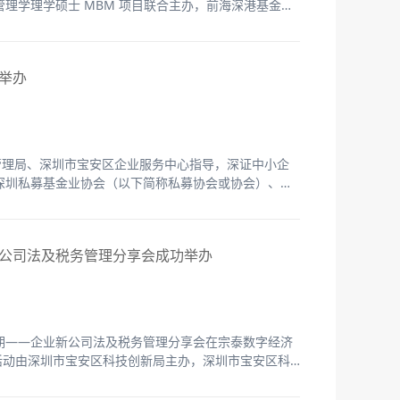
理学理学硕士 MBM 项目联合主办，前海深港基金小
系列活动——“化危为机：关税冲击推开中国经济调整
余家金融机构和实体企业代表齐聚一堂，共同探讨全球经
举办
管理局、深圳市宝安区企业服务中心指导，深证中小企
深圳私募基金业协会（以下简称私募协会或协会）、深
同业公会、广发证券股份有限公司深圳前海营业部及海
活动在前海嘉里中心成功举办。
新公司法及税务管理分享会成功举办
第十九期——企业新公司法及税务管理分享会在宗泰数字经济
活动由深圳市宝安区科技创新局主办，深圳市宝安区科
、深圳市前海金融同业公会协办，毕马威中国、盈科
家企业代表参加。