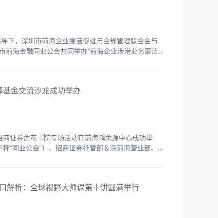
指导下，深圳市前海企业廉洁促进与合规管理联合会与
圳市前海金融同业公会共同举办“前海企业涉港业务廉洁
募基金交流沙龙成功举办
龙—招商证券莲花书院专场活动在前海鸿荣源中心成功举
称“同业公会”）、招商证券托管部＆深前海营业部、
赢未来”为主题，旨在搭建私募基金领域的同业交流平
行业的高质量发展。
口解析：全球视野大师课第十讲圆满举行