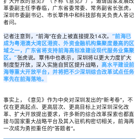
扩大开放的意见》（下称《意见》），邀请国家发展改
革委副主任李春临，广东省委常委、常务副省长张虎，
深圳市委副书记、市长覃伟中和科技部有关负责人答记
者问。
记者注意到，“前海”在会上被直接提及14次。
“前海已
成为粤港澳大湾区港资、外资金融机构集聚度最高的区
域之一，广东省将支持前海高标准建设现代服务业集聚
区。”
张虎说。覃伟中也表示，深圳将以更大力度扩大
制度型开放，深入实施自贸区提升战略，
高水平建设前
海等重大开放平台，并将把不少深圳综合改革试点任务
率先在前海落地。
事实上，《意见》作为中央对深圳发出的“新考卷”，不
仅在更高起点、更高层次、更高目标上对深圳深化改
革、扩大开放提出要求，许多新的综合改革探索也都直
接与国家重大战略平台及其入驻机构密切相关，前海再
一次成为勇担重任的“答题者”。