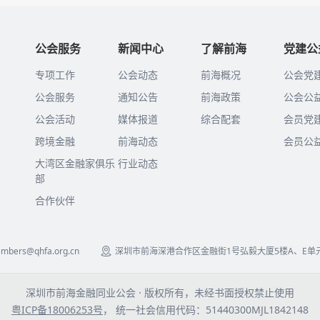
公会服务
新闻中心
了解前海
党建公
专项工作
公会动态
前海概况
公会党
公会服务
通知公告
前海政策
公会公
公会活动
媒体报道
综合配套
会员党
跨境金融
前海动态
会员公
大湾区金融家俱乐
行业动态
部
合作伙伴
mbers@qhfa.org.cn
深圳市前海深港合作区金融街1号弘毅大厦5楼A、E单
深圳市前海金融同业公会 · 版权所有，未经书面授权禁止使用
粤ICP备18006253号
， 统一社会信用代码：51440300MJL1842148