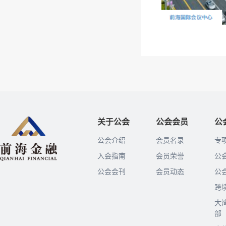
关于公会
公会会员
公
公会介绍
会员名录
专
入会指南
会员荣誉
公
公会会刊
会员动态
公
跨
大
部