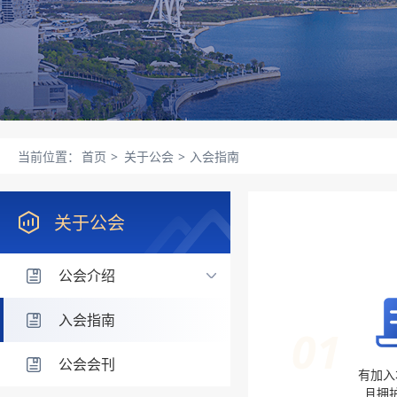
当前位置：
首页
>
关于公会
>
入会指南
关于公会
公会介绍
入会指南
01
公会会刊
有加入
且拥