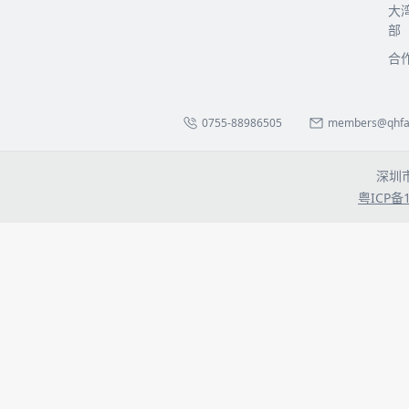
大
部
合
0755-88986505
members@qhfa.
深圳
粤ICP备1