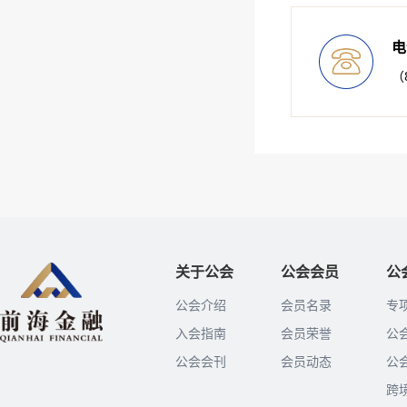
电
（8
关于公会
公会会员
公
公会介绍
会员名录
专
入会指南
会员荣誉
公
公会会刊
会员动态
公
跨