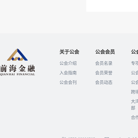
关于公会
公会会员
公
公会介绍
会员名录
专
入会指南
会员荣誉
公
公会会刊
会员动态
公
跨
大
部
合