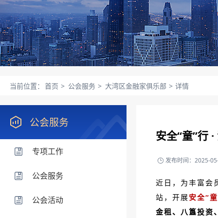
当前位置：
首页
>
公会服务
>
大湾区金融家俱乐部
>
详情
公会服务
安全“童”行
专项工作
发布时间：2025-05-
公会服务
近日，为丰富会
站，开展
安全“童
公会活动
金租、八簋投资