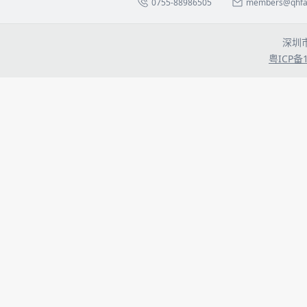
0755-88986505
members@qhfa.
深圳
粤ICP备1