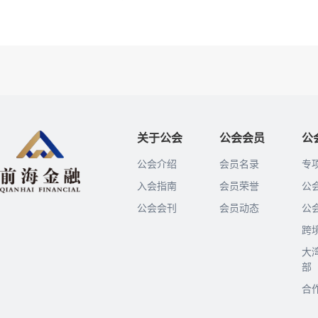
关于公会
公会会员
公
公会介绍
会员名录
专
入会指南
会员荣誉
公
公会会刊
会员动态
公
跨
大
部
合