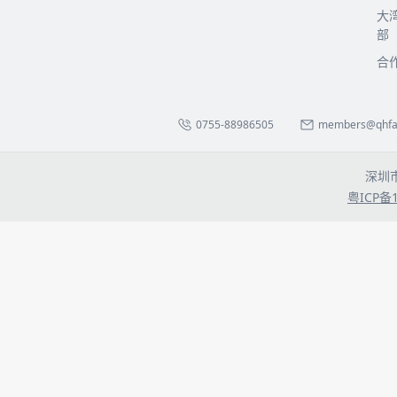
大
部
合
0755-88986505
members@qhfa.
深圳
粤ICP备1