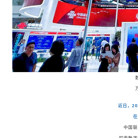
近日，2
在
中国联
探索数字