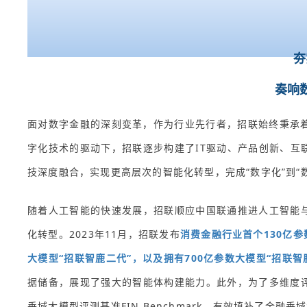
夯
奏响
面对数字金融的深刻变革，作为行业先行者，招联始终秉承着
字化技术的驱动下，招联逐步构建了IT驱动、产品创新、互
技深度融合，实现更高层次的智能化转型，完成“数字化”到“
随着人工智能的快速发展，招联顺应中国联通推进人工智能
化转型。2023年11月，招联发布
消费金融行业首个130亿参
大模型“招联智鹿二代”，以及拥有700亿参数大模型“招联智鹿
据储备，展现了强大的智能体构建能力。此外，为了多维度
垂域大模型评测基准FIN Benchmark，有效填补了金融