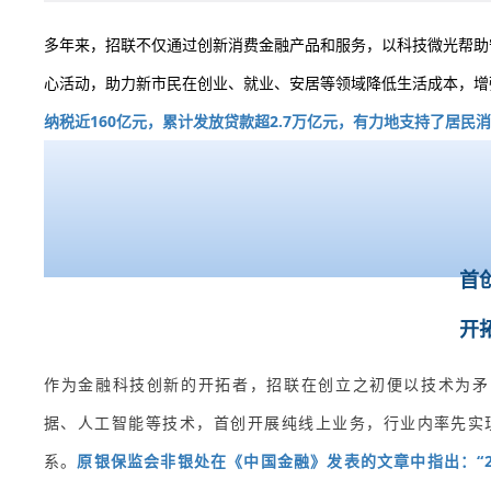
多年来，招联不仅通过创新消费金融产品和服务，以科技微光帮助守
心活动，助力新市民在创业、就业、安居等领域降低生活成本，增强
纳税近160亿元，累计发放贷款超2.7万亿元，有力地支持了居民
首
开
作为金融科技创新的开拓者，招联在创立之初便以技术为矛
据、人工智能等技术，首创开展纯线上业务，行业内率先实现
系。
原银保监会非银处在《中国金融》发表的文章中指出：“