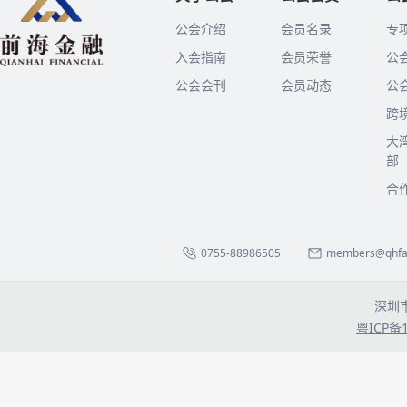
公会介绍
会员名录
专
入会指南
会员荣誉
公
公会会刊
会员动态
公
跨
大
部
合
0755-88986505
members@qhfa.
深圳
粤ICP备1