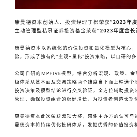
康曼德资本创始人、投资经理
丁楹荣获
“2023
主动管理型私募证券投资基金
荣获
“
2023年度金
康曼德资本以系统化的价值投资和量化模型为核心，
验，形成了独有的“主观+量化”投资策略，以自研的
公司自研的MPFIVE模型，综合分析宏观、政策、金
级体系从基本面及交易策略两个维度自下而上精选个
投资决策及模型结论进行交叉验证，全方位辅助投资
管理，确保投资组合的稳健增长，为投资者创造长期
康曼德资
本此次荣获双项大奖
，感
谢主办方的认可与
曼德资本将持续优化投研体系，发掘优秀的价值投资