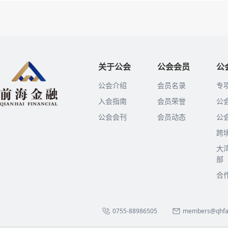
关于公会
公会会员
公
公会介绍
会员名录
专
入会指南
会员荣誉
公
公会会刊
会员动态
公
跨
大
部
合
0755-88986505
members@qhfa.